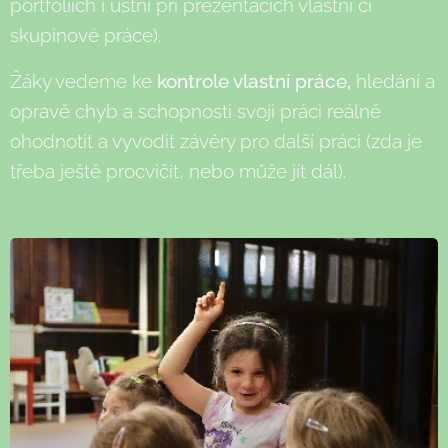
portfoliích i ústní při prezentacích vlastní či
skupinové práce).
Žáky vedeme ke
kontrole vlastní
práce,
hledání a
opravě chyb a schopnosti svoji práci reálně
ohodnotit a vyvodit závěry pro další práci (zda je
třeba ještě procvičit, nebo může jít dál).