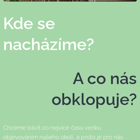
Kde se
nacházíme?
A co nás
obklopuje?
Chceme trávit co nejvíce času venku
objevováním našeho okolí, a proto je pro nás